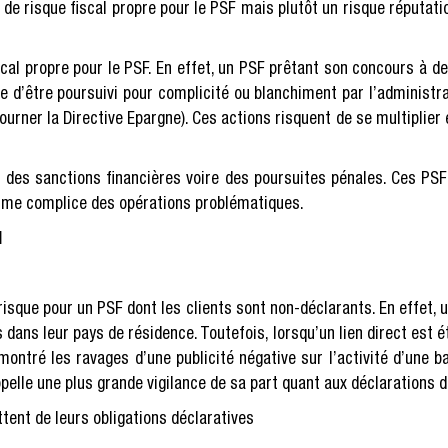
de risque fiscal propre pour le PSF mais plutôt un risque réputatio
al propre pour le PSF. En effet, un PSF prêtant son concours à de
le d’être poursuivi pour complicité ou blanchiment par l’administra
urner la Directive Epargne). Ces actions risquent de se multiplier e
 des sanctions financières voire des poursuites pénales. Ces PSF
mme complice des opérations problématiques.
l
 risque pour un PSF dont les clients sont non-déclarants. En effet,
 dans leur pays de résidence. Toutefois, lorsqu’un lien direct est éta
ontré les ravages d’une publicité négative sur l’activité d’une 
ppelle une plus grande vigilance de sa part quant aux déclarations d
ittent de leurs obligations déclaratives