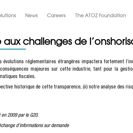
Skip
ation ATOZ
to
lutions
News
Careers
The ATOZ Foundation
main
content
aux challenges de l’onshoris
 évolutions réglementaires étrangères impactera fortement l’ind
s conséquences majeures sur cette industrie, tant pour la gesti
matiques fiscales.
tive historique de cette transparence, (ii) notre analyse des risqu
ié en 2009 par le G20.
’échange d’informations sur demande