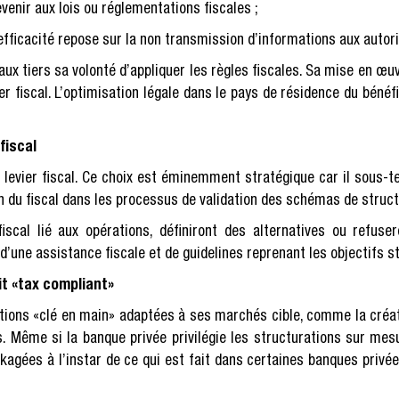
venir aux lois ou réglementations fiscales ;
’efficacité repose sur la non transmission d’informations aux autori
x tiers sa volonté d’appliquer les règles fiscales. Sa mise en œu
er fiscal. L’optimisation légale dans le pays de résidence du bénéf
fiscal
à levier fiscal. Ce choix est éminemment stratégique car il sous-
ion du fiscal dans les processus de validation des schémas de struc
iscal lié aux opérations, définiront des alternatives ou refus
’une assistance fiscale et de guidelines reprenant les objectifs s
it «tax compliant»
tions «clé en main» adaptées à ses marchés cible, comme la créati
s. Même si la banque privée privilégie les structurations sur me
ackagées à l’instar de ce qui est fait dans certaines banques pr