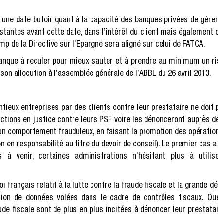
 une date butoir quant à la capacité des banques privées de gérer
xistantes avant cette date, dans l’intérêt du client mais égalemen
p de la Directive sur l’Epargne sera aligné sur celui de FATCA.
 banque à reculer pour mieux sauter et à prendre au minimum un r
e son allocution à l’assemblée générale de l’ABBL du 26 avril 2013.
tieux entreprises par des clients contre leur prestataire ne doit p
ctions en justice contre leurs PSF voire les dénonceront auprès des
un comportement frauduleux, en faisant la promotion des opérations
on en responsabilité au titre du devoir de conseil). Le premier cas 
 à venir, certaines administrations n’hésitant plus à utili
oi français relatif à la lutte contre la fraude fiscale et la grande 
ation de données volées dans le cadre de contrôles fiscaux. Qu
ude fiscale sont de plus en plus incitées à dénoncer leur prestata