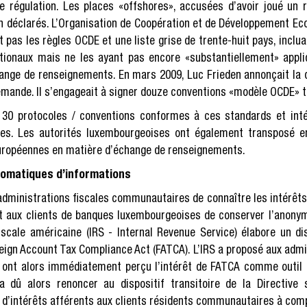
e régulation. Les places «offshores», accusées d’avoir joué un 
n déclarés. L’Organisation de Coopération et de Développement Eco
pas les règles OCDE et une liste grise de trente-huit pays, inclua
tionaux mais ne les ayant pas encore «substantiellement» appliq
change de renseignements. En mars 2009, Luc Frieden annonçait la 
emande. Il s’engageait à signer douze conventions «modèle OCDE» t
e 30 protocoles / conventions conformes à ces standards et inté
des. Les autorités luxembourgeoises ont également transposé en
 européennes en matière d’échange de renseignements.
tomatiques d’informations
 administrations fiscales communautaires de connaître les intérêt
tait aux clients de banques luxembourgeoises de conserver l’anony
 fiscale américaine (IRS - Internal Revenue Service) élabore un 
ign Account Tax Compliance Act (FATCA). L’IRS a proposé aux admin
les ont alors immédiatement perçu l’intérêt de FATCA comme outil
a dû alors renoncer au dispositif transitoire de la Directive
s d’intérêts afférents aux clients résidents communautaires à comp